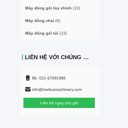
Máy đóng gói tùy chỉnh
(10)
Máy đóng chai
(6)
Máy đóng gói túi
(23)
LIÊN HỆ VỚI CHÚNG TÔI
86- 021-67691986
info@meticamachinery.com
Liên hệ ngay bây giờ