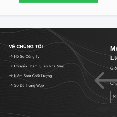
VỀ CHÚNG TÔI
Me
Hồ Sơ Công Ty
Lt
Chuyến Tham Quan Nhà Máy
Giớ
Kiểm Soát Chất Lượng
Chú
Sơ Đồ Trang Web