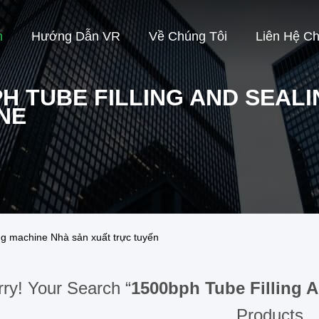
m
Hướng Dẫn VR
Về Chúng Tôi
Liên Hệ Ch
PH TUBE FILLING AND SEAL
NE
ing machine Nhà sản xuất trực tuyến
rry! Your Search “
1500bph Tube Filling 
Products