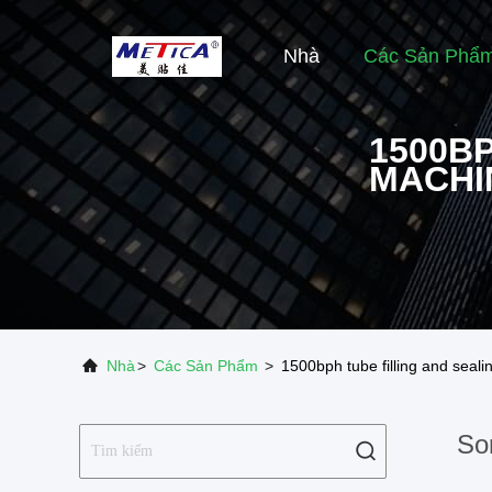
Nhà
Các Sản Phẩ
1500B
MACHI
Nhà
>
Các Sản Phẩm
>
1500bph tube filling and seal
So