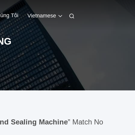
úng Tôi
Vietnamese
ING
And Sealing Machine
” Match No