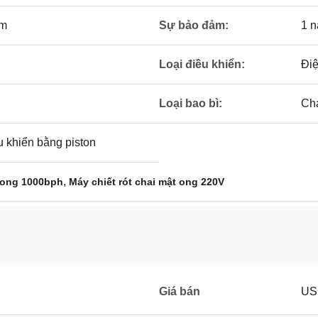
mm
Sự bảo đảm:
1 
Loại điều khiển:
Đi
Loại bao bì:
Cha
u khiển bằng piston
,
t ong 1000bph
Máy chiết rót chai mật ong 220V
Giá bán
US