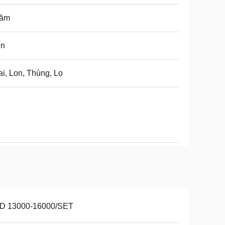
năm
ện
i, Lon, Thùng, Lọ
D 13000-16000/SET