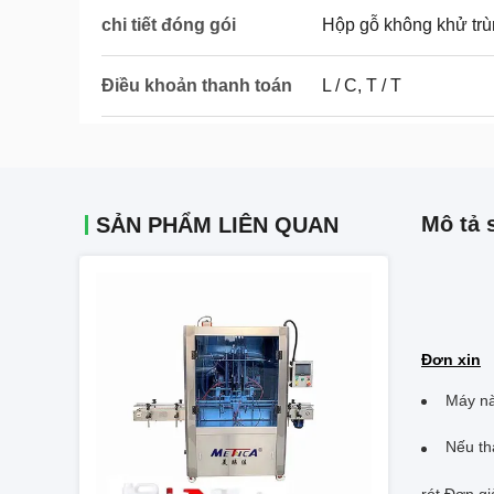
chi tiết đóng gói
Hộp gỗ không khử trùn
Điều khoản thanh toán
L / C, T / T
Mô tả 
SẢN PHẨM LIÊN QUAN
Đơn xin
Máy nà
Nếu th
rót.Đơn gi