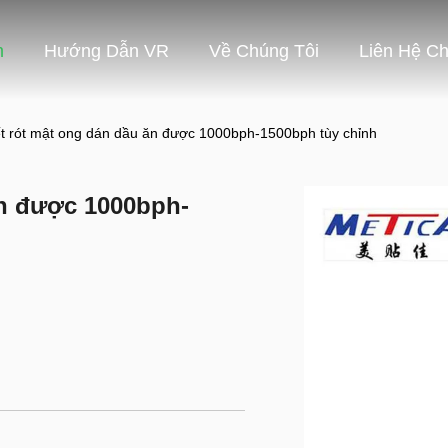
m
Hướng Dẫn VR
Về Chúng Tôi
Liên Hệ Ch
t rót mật ong dán dầu ăn được 1000bph-1500bph tùy chỉnh
ăn được 1000bph-