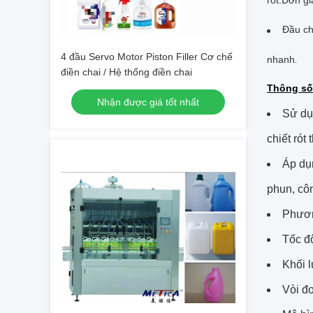
Đầu ch
4 đầu Servo Motor Piston Filler Cơ chế
nhanh
.
điền chai / Hệ thống điền chai
Thông số 
Nhận được giá tốt nhất
Sử dụn
chiết rót
Áp dụ
phun, cô
Phươn
Tốc độ
Khối l
Vòi đơ