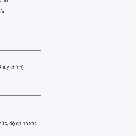
sinh
iản
 tùy chỉnh)
ức, độ chính xác