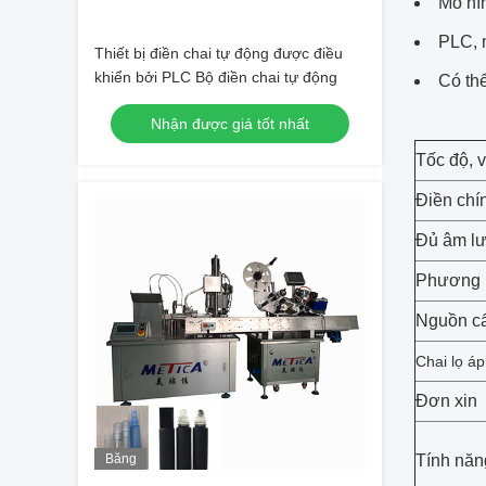
Mô hì
PLC, 
Thiết bị điền chai tự động được điều
khiển bởi PLC Bộ điền chai tự động
Có th
Nhận được giá tốt nhất
Tốc độ, v
Điền chí
Đủ âm l
Phương p
Nguồn c
Chai lọ
áp
Đơn xin
Băng
Tính năn
hình