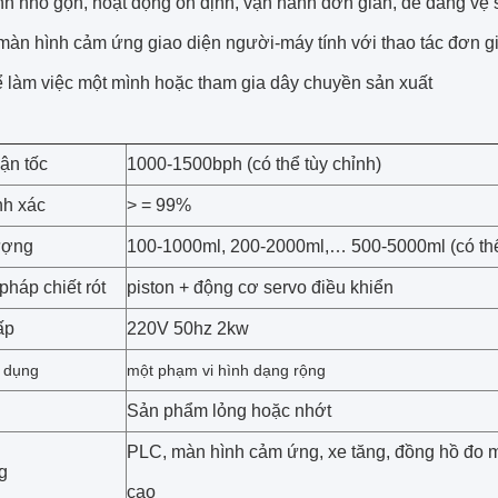
nh nhỏ gọn, hoạt động ổn định, vận hành đơn giản, dễ dàng vệ 
màn hình cảm ứng giao diện người-máy tính với thao tác đơn g
ể làm việc một mình hoặc tham gia dây chuyền sản xuất
ận tốc
1000-1500bph (có thể tùy chỉnh)
nh xác
> = 99%
ượng
100-1000ml, 200-2000ml,… 500-5000ml (có thể
háp chiết rót
piston + động cơ servo điều khiển
ấp
220V 50hz 2kw
 dụng
một phạm vi hình dạng rộng
Sản phẩm lỏng hoặc nhớt
PLC, màn hình cảm ứng, xe tăng, đồng hồ đo m
g
cao