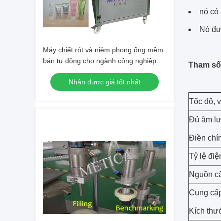
nó có 
Nó đư
Máy chiết rót và niêm phong ống mềm
bán tự động cho ngành công nghiệp
Tham số
hóa chất và thực phẩm dược phẩm
Nhận được giá tốt nhất
Tốc độ, v
Đủ âm l
Điền chí
Tỷ lệ điệ
Nguồn c
Cung cấp
Kích thư