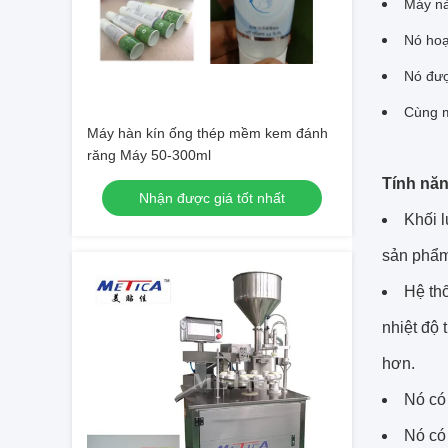
Máy nà
Nó hoạ
Nó đượ
Cùng m
Máy hàn kín ống thép mềm kem đánh
răng Máy 50-300ml
Tính năn
Nhận được giá tốt nhất
Khối l
sản phẩm
Hệ th
nhiệt độ 
hơn.
Nó có 
Nó có