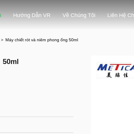
m
Hướng Dẫn VR
Về Chúng Tôi
Liên Hệ Ch
g
>
Máy chiết rót và niêm phong ống 50ml
g 50ml