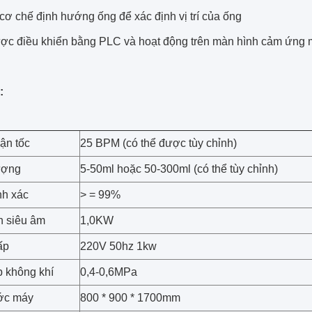
cơ chế định hướng ống để xác định vị trí của ống
ợc điều khiển bằng PLC và hoạt động trên màn hình cảm ứng m
:
ận tốc
25 BPM (có thể được tùy chỉnh)
ượng
5-50ml hoặc 50-300ml (có thể tùy chỉnh)
nh xác
> = 99%
n siêu âm
1,0KW
ấp
220V 50hz 1kw
 không khí
0,4-0,6MPa
ớc máy
800 * 900 * 1700mm