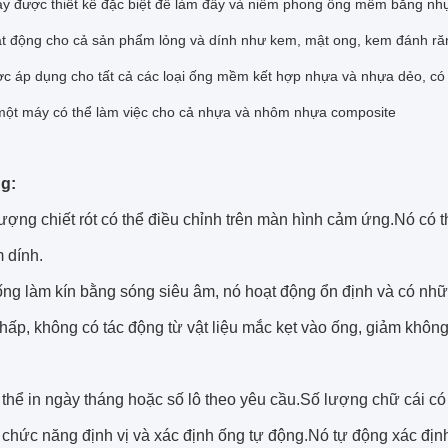
y được thiết kế đặc biệt để làm đầy và niêm phong ống mềm bằng nhự
t động cho cả sản phẩm lỏng và dính như kem, mật ong, kem đánh răn
c áp dụng cho tất cả các loại ống mềm kết hợp nhựa và nhựa dẻo, có 
ột máy có thể làm việc cho cả nhựa và nhôm nhựa composite
g:
ượng chiết rót có thể điều chỉnh trên màn hình cảm ứng.Nó có 
 dính.
ống làm kín bằng sóng siêu âm, nó hoạt động ổn định và có nh
thấp, không có tác động từ vật liệu mắc kẹt vào ống, giảm không
thể in ngày tháng hoặc số lô theo yêu cầu.Số lượng chữ cái có 
 chức năng định vị và xác định ống tự động.Nó tự động xác đị