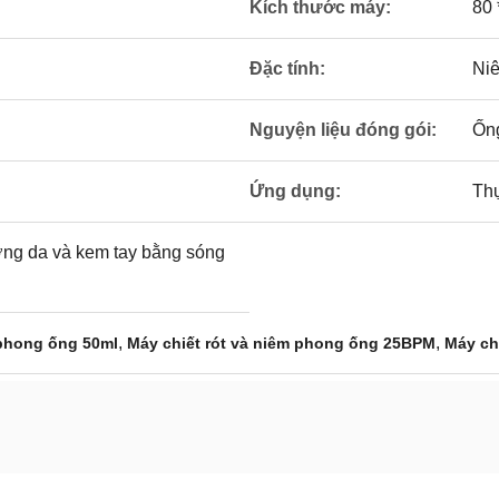
Kích thước máy:
80 
Đặc tính:
Ni
Nguyện liệu đóng gói:
Ốn
Ứng dụng:
Thự
ng da và kem tay bằng sóng
,
,
 phong ống 50ml
Máy chiết rót và niêm phong ống 25BPM
Máy ch