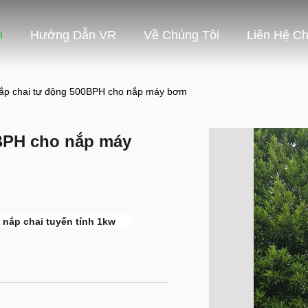
m
Hướng Dẫn VR
Về Chúng Tôi
Liên Hệ Ch
ắp chai tự động 500BPH cho nắp máy bơm
BPH cho nắp máy
nắp chai tuyến tính 1kw