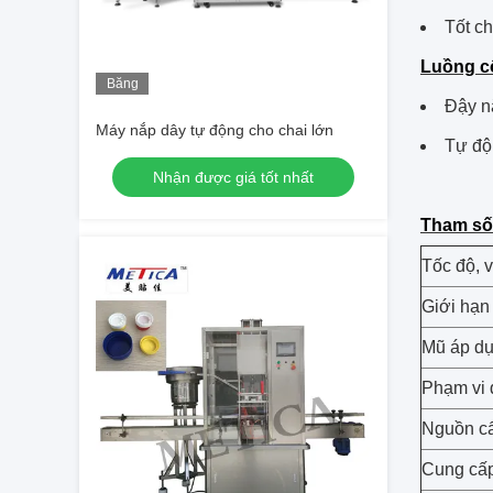
Tốt c
Luồng c
Băng
Đậy n
hình
Máy nắp dây tự động cho chai lớn
Tự độ
Nhận được giá tốt nhất
Tham số
Tốc độ, v
Giới hạn
Mũ áp d
Phạm vi
Nguồn c
Cung cấp