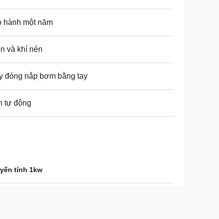
o hành một năm
n và khí nén
y đóng nắp bơm bằng tay
 tự động
yến tính 1kw