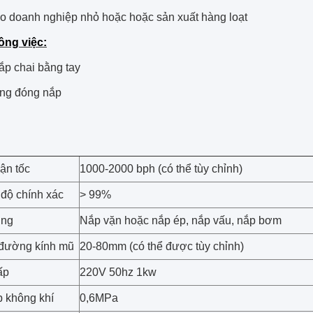
ho doanh nghiệp nhỏ hoặc hoặc sản xuất hàng loạt
ông việc:
ắp chai bằng tay
ng đóng nắp
ận tốc
1000-2000 bph (có thể tùy chỉnh)
 độ chính xác
> 99%
ụng
Nắp vặn hoặc nắp ép, nắp vấu, nắp bơm
 đường kính mũ
20-80mm (có thể được tùy chỉnh)
ấp
220V 50hz 1kw
 không khí
0,6MPa