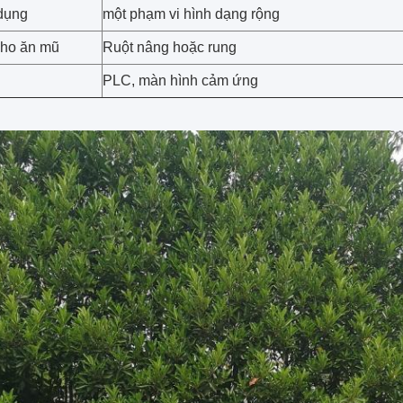
dụng
một phạm vi hình dạng rộng
 cho ăn mũ
Ruột nâng hoặc rung
PLC, màn hình cảm ứng