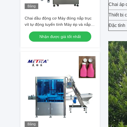
Chai áp 
Băng
hình
Thiết bị
Chai dầu động cơ Máy đóng nắp trục
vít tự động tuyến tính Máy ép và nắp
Đặc tính
vặn
Nhận được giá tốt nhất
Băng