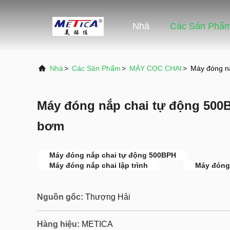
Nhà
Các Sản Phẩ
Nhà
>
Các Sản Phẩm
>
MÁY CỌC CHAI
>
Máy đóng n
Máy đóng nắp chai tự động 500
bơm
Máy đóng nắp chai tự động 500BPH
Máy đóng nắp chai lập trình
Máy đóng 
Nguồn gốc:
Thượng Hải
Hàng hiệu:
METICA