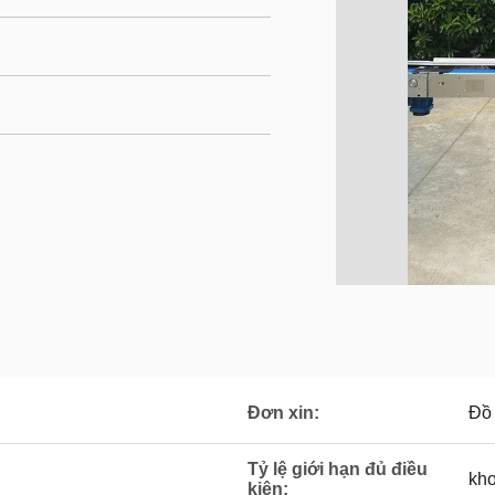
Đơn xin:
Đồ 
Tỷ lệ giới hạn đủ điều
kh
kiện: