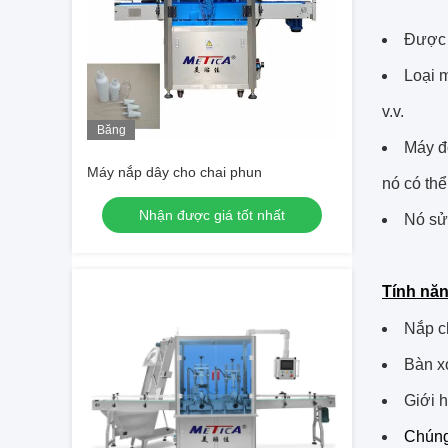
Được 
Loại 
v.v.
Băng
Máy đó
hình
Máy nắp dây cho chai phun
nó có th
Nhận được giá tốt nhất
Nó sử 
Tính nă
Nắp c
Bàn x
Giới h
Chúng 