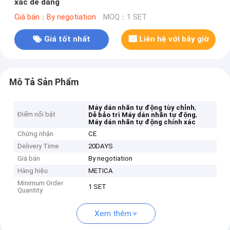
xác dễ dàng
Giá bán：By negotiation
MOQ：1 SET
Giá tốt nhất
Liên hệ với bây giờ
Mô Tả Sản Phẩm
,
Máy dán nhãn tự động tùy chỉnh
Điểm nổi bật
,
Dễ bảo trì Máy dán nhãn tự động
Máy dán nhãn tự động chính xác
Chứng nhận
CE
Delivery Time
20DAYS
Giá bán
By negotiation
Hàng hiệu
METICA
Minimum Order
1 SET
Quantity
Xem thêm