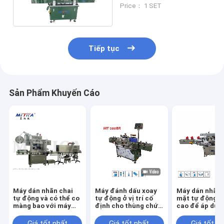
chính xác dễ dàng
Price： 1 SET
Tiếp tục
Sản Phẩm Khuyến Cáo
Máy dán nhãn chai
Máy đánh dấu xoay
Máy dán nhãn 
tự động và có thể co
tự động ở vị trí cố
mặt tự động t
màng bao với máy
định cho thùng chứa
cao để áp dụn
dán nhãn chai co
tròn
hiệu hiệu quả
đường hầm bằng hơi
Giá tốt nhất
Giá tốt nhất
Giá tốt n