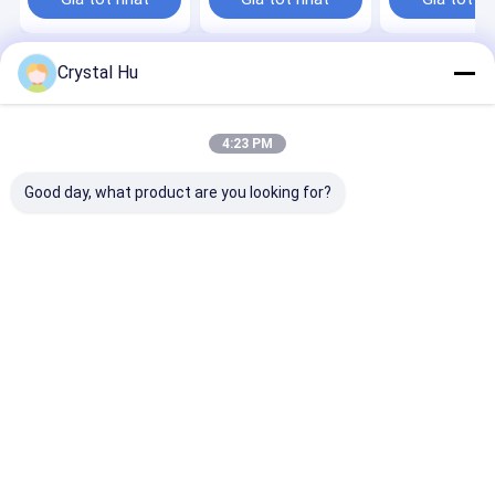
nước
Crystal Hu
Nhà
Về chúng tôi
Desktop Site
Sơ đồ trang web
Chính sách bảo mật
Phẩm chất
Máy chiết rót chai
Nhà máy trung quốc.Copyright © 2026
4:23 PM
Metica Machinery (Shanghai) Co., Ltd.. All Rights Reserved.
Good day, what product are you looking for?
Nhà
Các sản phẩm
Hướng dẫn VR